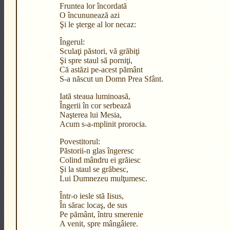
Fruntea lor încordată
O încununează azi
Şi le şterge al lor necaz:
Îngerul:
Sculaţi păstori, vă grăbiţi
Şi spre staul să porniţi,
Că astăzi pe-acest pământ
S-a născut un Domn Prea Sfânt.
Iată steaua luminoasă,
Îngerii în cor serbează
Naşterea lui Mesia,
Acum s-a-mplinit prorocia.
Povestitorul:
Păstorii-n glas îngeresc
Colind mândru ei grăiesc
Şi la staul se grăbesc,
Lui Dumnezeu mulţumesc.
Într-o iesle stă Iisus,
În sărac locaş, de sus
Pe pământ, întru smerenie
A venit, spre mângâiere.