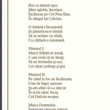
Boi cu aburul uşor,
Miei zglobii, încetişor,
Încălzeau pe Cel Prea Bun,
În sălaşul lui Crăciun.
O lumină-i înconjoară
Şi păstorii-ncet intrară
Să se-nchine cu sfială,
Cu căldură-n inimioară.
Păstorul I:
Maică Sfântă ne iertaţi
C-am venit să ne lăsaţi,
Să ne închinăm şi noi,
Cei săraci pribegi şi goi.
Păstorul II:
Pe când la foc ne încălzeam,
Glas de înger auzeam
Şi-am aflat că s-a născut
În acest sărac locaş
Cel Fără-de-nceput.
Maica Domnului:
Îndrăzniţi sărmani păstori,