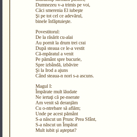
Dumnezeu v-a trimis pe voi,
Căci smerenia El iubeşte
Şi pe tot cel ce adevărul,
binele înfăptuieşte.
Povestitorul:
De la răsărit cu-alai
Au pornit la drum trei crai
După steaua ce le-a vestit
Că-mpăratul a venit
Pe pământ spre bucurie,
Spre izbândă, izbăvire
Şi la Irod a ajuns
Când steaua-n nori s-a ascuns.
Magul I:
Împărate mult lăudate
Ne iertaţi că pe-nserate
Am venit să deranjăm
Cu o-ntrebare să aflăm;
Unde pe acest pământ
S-a născut un Prunc Prea Sfânt,
S-a născut un Împărat
Mult iubit şi aşteptat?